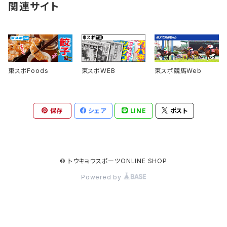
風野灯織×東スポキムチ餃子コラボ オリジナルアクリルスタンド
関連サイト
風野灯織×東スポキムチ餃子コラボ オリジナルTシャツ
東スポ 丸ロゴTシャツ
東スポFoods
東スポWEB
東スポ競馬Web
キャトられテーシャツ
大スポダイナマイトラガーTシャツ
保存
シェア
LINE
ポスト
中野たむ 呪いのべろ人形Tシャツ
© トウキョウスポーツONLINE SHOP
ガイアフォースＴシャツ
Powered by