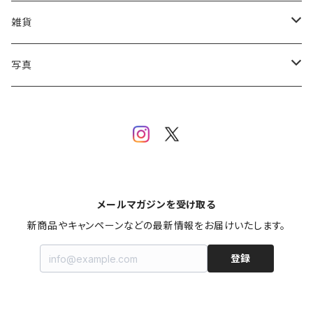
やけくそTシャツ
パーカー
特別号
雑貨
後楽園ホール60th 還暦祭 記念Tシャツ
やけくそUMA カッパパイセン BIGパーカー
POG
タオル
写真
東スポロゴT
マフラータオル
カレンダー
アントニオ猪木写真
内藤哲也RestauRante Tシャツ
エルコンドルパサータオル
クリアファイル
BI砲写真
UMA襲来T
グラス・カップ・ジョッキ
メールマガジンを受け取る
SKE48熊崎晴香×東スポ 的中くまTシャツ
新商品やキャンペーンなどの最新情報をお届けいたします。
田原成貴ジョッキージョッキ
エプロン
登録
やけくそUMA カッパパイセン ワンポイントTシャツ
風野灯織×東スポキムチ餃子コラボ オリジナルエプロン
アクリルスタンド
東スポ ボックスロゴTシャツ