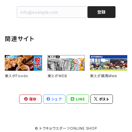
田原成貴ジョッキージョッキ
エプロン
登録
やけくそUMA カッパパイセン ワンポイントTシャツ
風野灯織×東スポキムチ餃子コラボ オリジナルエプロン
アクリルスタンド
東スポ ボックスロゴTシャツ
風野灯織×東スポキムチ餃子コラボ オリジナルアクリルスタンド
関連サイト
風野灯織×東スポキムチ餃子コラボ オリジナルTシャツ
東スポ 丸ロゴTシャツ
東スポFoods
東スポWEB
東スポ競馬Web
キャトられテーシャツ
大スポダイナマイトラガーTシャツ
保存
シェア
LINE
ポスト
中野たむ 呪いのべろ人形Tシャツ
© トウキョウスポーツONLINE SHOP
ガイアフォースＴシャツ