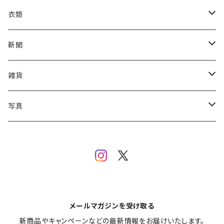
衣類
Tシャツ
新聞
やけくそTシャツ
パーカー
特別号
雑貨
後楽園ホール60th 還暦祭 記念Tシャツ
やけくそUMA カッパパイセン BIGパーカー
POG
タオル
写真
東スポロゴT
マフラータオル
カレンダー
アントニオ猪木写真
内藤哲也RestauRante Tシャツ
エルコンドルパサータオル
クリアファイル
BI砲写真
UMA襲来T
グラス・カップ・ジョッキ
メールマガジンを受け取る
SKE48熊崎晴香×東スポ 的中くまTシャツ
新商品やキャンペーンなどの最新情報をお届けいたします。