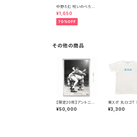
中野たむ 呪いのべろ人
形Tシャツ
¥1,650
70%OFF
その他の商品
【限定20枚】アントニオ
東スポ 丸ロゴT
猪木 蔵出し写真 B3
ブルー
¥50,000
¥3,300
サイズ