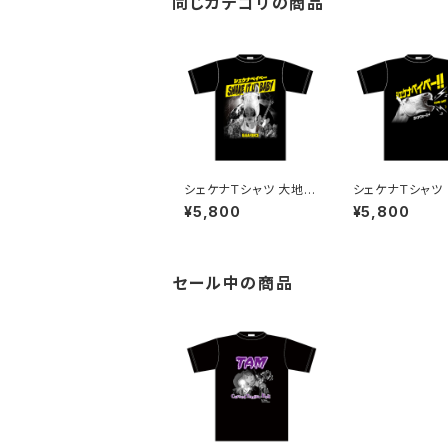
同じカテゴリの商品
シェケナＴシャツ 大地の
シェケナＴシャツ
パワー
ト
¥5,800
¥5,800
セール中の商品