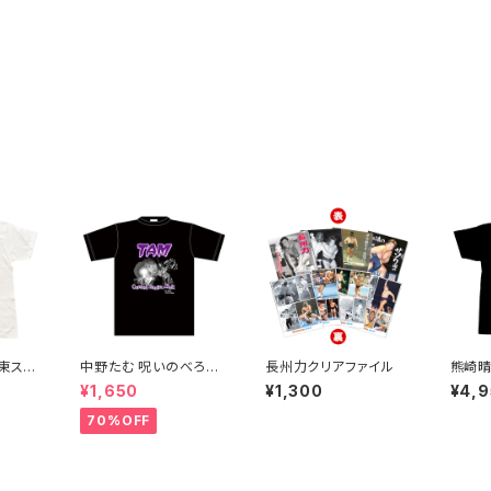
 東スポ
中野たむ 呪いのべろ人
長州力クリアファイル
熊崎晴
形Tシャツ
念 １
¥1,650
¥1,300
¥4,
ック/
70%OFF