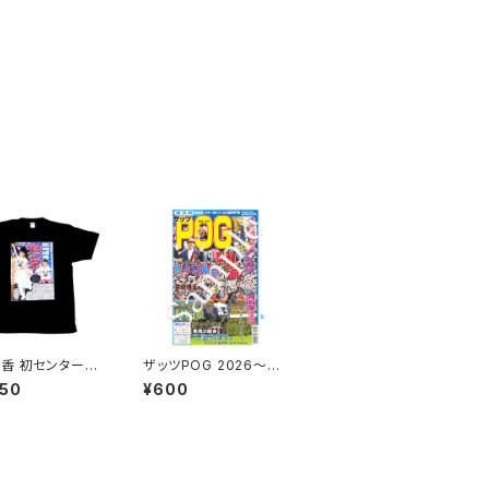
香 初センター記
ザッツPOG 2026～20
面風Tシャツ ブラ
27
950
¥600
紙面風