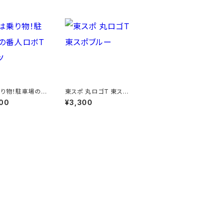
り物！駐車場の
東スポ 丸ロゴT 東スポ
ボTシャツ
ブルー
00
¥3,300