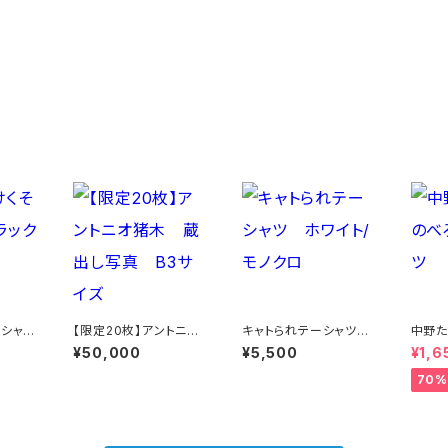
Tシャ
【限定20枚】アントニオ
キャトられテーシャツ
中野た
猪木 蔵出し写真 B3
ホワイト/モノクロ
形Tシ
¥50,000
¥5,500
¥1,6
サイズ
70%