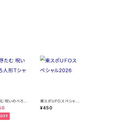
む 呪いのべろ人
東スポＵＦＯスペシャル
ャツ
2026
50
¥450
OFF